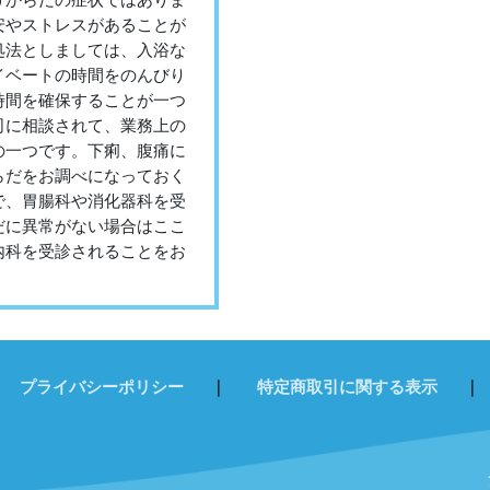
うからだの症状ではありま
安やストレスがあることが
処法としましては、入浴な
イベートの時間をのんびり
時間を確保することが一つ
司に相談されて、業務上の
の一つです。下痢、腹痛に
らだをお調べになっておく
で、胃腸科や消化器科を受
だに異常がない場合はここ
内科を受診されることをお
プライバシーポリシー
｜
特定商取引に関する表示
｜