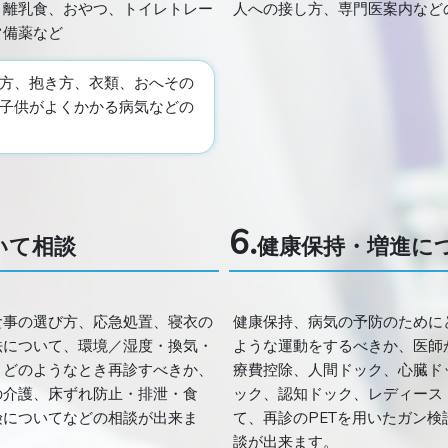
、離乳食、おやつ、トイレトレー
人への接し方、専門医案内など
常備薬など
方、抱き方、衣類、おへその
子供がよくかかる病気などの
6.
いて相談
健康保持・増進に
食事の選び方、応急処置、寝衣の
健康保持、病気の予防のために
法について、環境／湿度・換気・
ような運動をするべきか、医師
、どのようなとき再診すべきか、
療費控除、人間ドック、心臓ド
の介護、床ずれ防止・排泄・食
ック、認知ドック、レディース
険についてなどの相談が出来ま
て、再診のPETを用いたガン
談が出来ます。