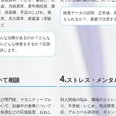
、視覚異常、いびき、歯並び、吐
んでいる薬の副作用についてな
出血、月経異常、更年期症状、腹
尿、排尿痛、手足のしびれ、発
検査データの説明、正常値、
異常、爪の異常、家庭薬（市販
えられるか？、家庭で注意す
など
んな治療があるのか？どんな
らどんな検査をするか？応急
決します。
4.
いて相談
ストレス・メンタ
及び専門医、マタニティーブル
対人関係の悩み、職場のストレ
ついて、妊娠中の食事について・
ス、不登校・いじめ、気分障害
・転倒などの応急処置、おねし
症、アルコール依存症、ギャン