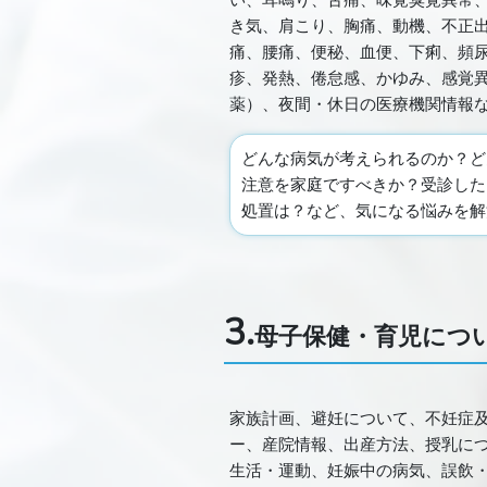
い、耳鳴り、舌痛、味覚臭覚異常
き気、肩こり、胸痛、動機、不正
痛、腰痛、便秘、血便、下痢、頻
疹、発熱、倦怠感、かゆみ、感覚
薬）、夜間・休日の医療機関情報
どんな病気が考えられるのか？ど
注意を家庭ですべきか？受診した
処置は？など、気になる悩みを解
3.
母子保健・育児につ
家族計画、避妊について、不妊症
ー、産院情報、出産方法、授乳に
生活・運動、妊娠中の病気、誤飲